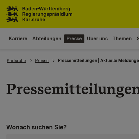
Zum Inhaltsbereich
Zur Hauptnavigation
Karriere
Abteilungen
Presse
Über uns
Themen
You are here:
Karlsruhe
Presse
Pressemitteilungen | Aktuelle Meldung
Pressemitteilunge
Wonach suchen Sie?