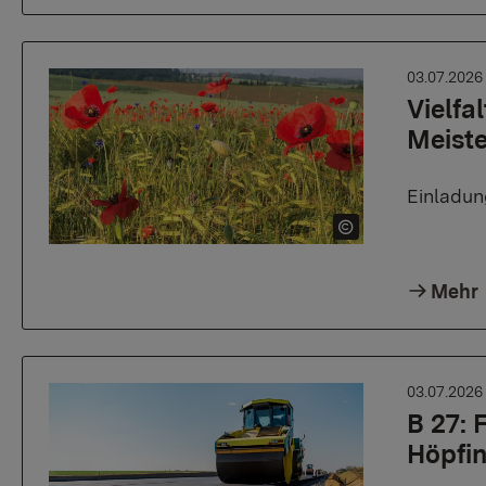
03.07.202
Vielfa
Meist
Einladun
Mehr
03.07.202
B 27:
Höpfi