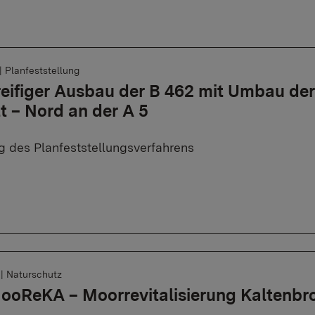
|
Planfeststellung
reifiger Ausbau der B 462 mit Umbau der
t – Nord an der A 5
ng des Planfeststellungsverfahrens
6
|
Naturschutz
ooReKA – Moorrevitalisierung Kaltenb