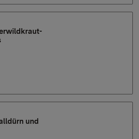
kerwildkraut-
s
alldürn und