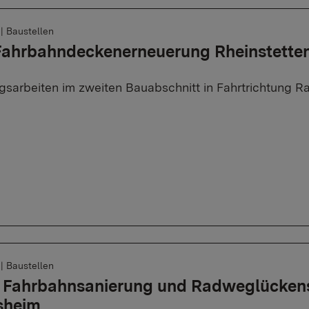
6
|
Baustellen
 Fahrbahndeckenerneuerung Rheinstette
gsarbeiten im zweiten Bauabschnitt in Fahrtrichtung Ras
6
6
|
Baustellen
: Fahrbahnsanierung und Radweglückens
sheim