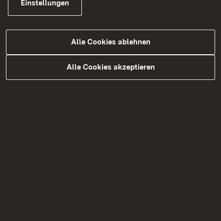
Einstellungen
Alle Cookies ablehnen
Alle Cookies akzeptieren
10.03.2023
|
Aktuelle Meldung
Förderprogramm „Gemeinsam
Digital! Kreativ mit Medien“
Neue Ausschreibungsfrist vom 15.03. -
30.04.2023