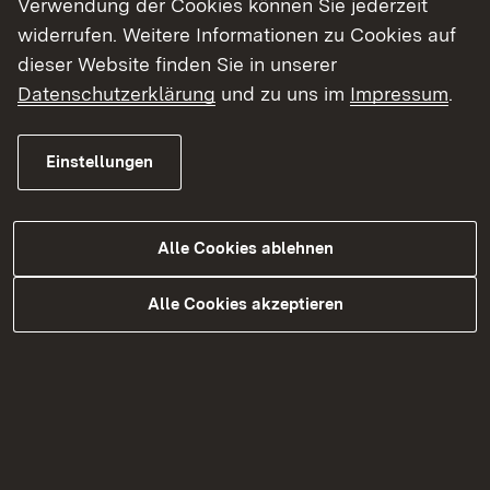
Verwendung der Cookies können Sie jederzeit
widerrufen. Weitere Informationen zu Cookies auf
dieser Website finden Sie in unserer
Datenschutzerklärung
und zu uns im
Impressum
.
Einstellungen
06.07.2026
|
Baustellen
Alle Cookies ablehnen
L 1134: Fahrbahnsanierung und
Radweglückenschluss bei
Alle Cookies akzeptieren
Wiernsheim
Vollsperrung in sieben Bauabschnitten ab 3.
August bis Ende 2026