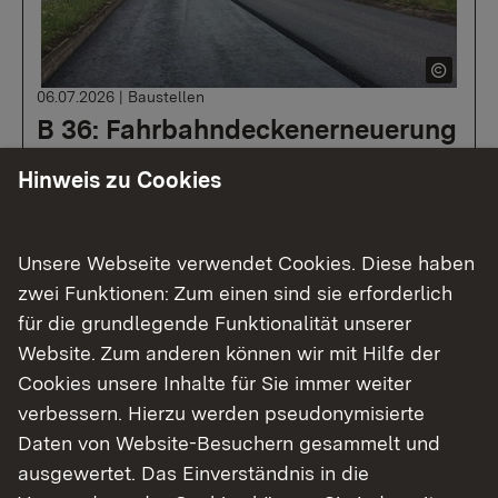
06.07.2026
|
Baustellen
B 36: Fahrbahndeckenerneuerung
Rheinstetten
Hinweis zu Cookies
Sanierungsarbeiten im zweiten Bauabschnitt in
Fahrtrichtung Rastatt voraussichtlich ab 15.
Unsere Webseite verwendet Cookies. Diese haben
Juli 2026
zwei Funktionen: Zum einen sind sie erforderlich
für die grundlegende Funktionalität unserer
Website. Zum anderen können wir mit Hilfe der
Cookies unsere Inhalte für Sie immer weiter
verbessern. Hierzu werden pseudonymisierte
Mehr
Daten von Website-Besuchern gesammelt und
ausgewertet. Das Einverständnis in die