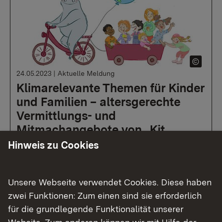
24.05.2023
|
Aktuelle Meldung
Klimarelevante Themen für Kinder
und Familien – altersgerechte
Vermittlungs- und
Mitmachangebote von „Kit
Klimamonster“ & Freunden
Hinweis zu Cookies
15.06.2023, 14.00-15.30 Uhr, Online-
Unsere Webseite verwendet Cookies. Diese haben
Veranstaltung auf der Konferenzplattform
zwei Funktionen: Zum einen sind sie erforderlich
Webex
für die grundlegende Funktionalität unserer
(Anmeldeschluss: 14.06.2023, 18.00 Uhr)