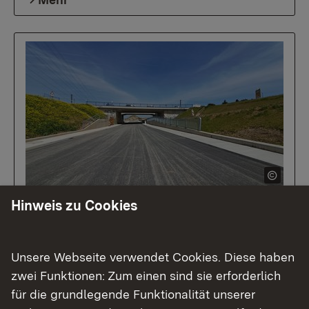
30.03.2026
|
Baustellen
Hinweis zu Cookies
Regierungspräsidium Karlsruhe
informiert über geplante
Baumaßnahmen an Bundes- und
Unsere Webseite verwendet Cookies. Diese haben
Landesstraßen im Rhein-Neckar-
zwei Funktionen: Zum einen sind sie erforderlich
Kreis und im Neckar-Odenwald-
für die grundlegende Funktionalität unserer
Kreis 2026