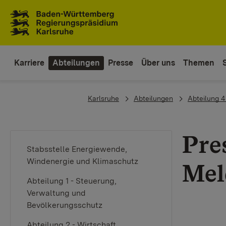
Zum Inhaltsbereich
Zur Hauptnavigation
Karriere
Abteilungen
Presse
Über uns
Themen
You are here:
Karlsruhe
Abteilungen
Abteilung 4 
Pre
Stabsstelle Energiewende,
Windenergie und Klimaschutz
Mel
Abteilung 1 - Steuerung,
Verwaltung und
Bevölkerungsschutz
Abteilung 2 - Wirtschaft,