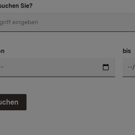
uchen Sie?
on
bis
uchen